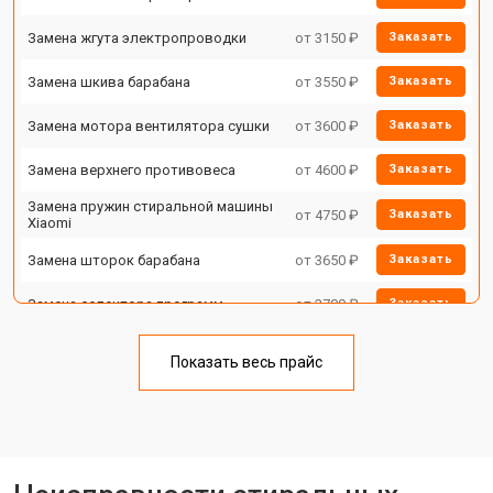
Замена жгута электропроводки
от 3150 ₽
Заказать
Замена шкива барабана
от 3550 ₽
Заказать
Замена мотора вентилятора сушки
от 3600 ₽
Заказать
Замена верхнего противовеса
от 4600 ₽
Заказать
Замена пружин стиральной машины
от 4750 ₽
Заказать
Xiaomi
Замена шторок барабана
от 3650 ₽
Заказать
Замена селектора программ
от 3700 ₽
Заказать
Ремонт аквастопа
от 4200 ₽
Заказать
Показать весь прайс
Замена опоры бака
от 2800 ₽
Заказать
Замена бака стиральной машины
от 3450 ₽
Заказать
Xiaomi
Замена нижнего противовеса
от 3450 ₽
Заказать