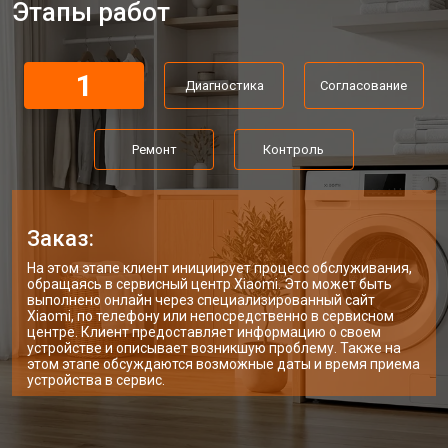
Этапы работ
Замена ТЭН стиральной машины
от 2300 ₽
Заказать
Xiaomi
Замена блока управления
от 3600 ₽
Заказать
1
Диагностика
Согласование
Замена заливного клапана
от 3250 ₽
Заказать
Ремонт
Контроль
Замена заливного шланга
от 2150 ₽
Заказать
Замена прессостата
от 3350 ₽
Заказать
Заказ:
Замена сливного насоса
от 3450 ₽
Заказать
На этом этапе клиент инициирует процесс обслуживания,
Замена сливного шланга
от 2100 ₽
Заказать
обращаясь в сервисный центр Xiaomi. Это может быть
выполнено онлайн через специализированный сайт
Замена циркуляционного насоса
от 3800 ₽
Заказать
Xiaomi, по телефону или непосредственно в сервисном
центре. Клиент предоставляет информацию о своем
Замена УБЛ стиральной машины
устройстве и описывает возникшую проблему. Также на
от 2100 ₽
Заказать
Xiaomi
этом этапе обсуждаются возможные даты и время приема
устройства в сервис.
Замена приводного ремня
от 2550 ₽
Заказать