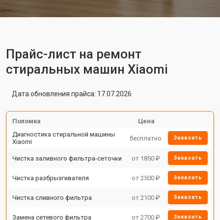
Прайс-лист на ремонт
стиральных машин Xiaomi
Дата обновления прайса: 17.07.2026
Поломка
Цена
Диагностика стиральной машины
бесплатно
Заказать
Xiaomi
Чистка заливного фильтра-сеточки
от 1850 ₽
Заказать
Чистка разбрызгивателя
от 2500 ₽
Заказать
Чистка сливного фильтра
от 2100 ₽
Заказать
Замена сетевого фильтра
от 2700 ₽
Заказать