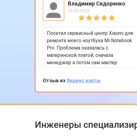
Владимир Сидоренко
16.05.2023
Посетил сервисный центр Xiaomi для
ремонта моего ноутбука Mi Notebook
Pro. Проблема оказалась с
материнской платой, сначала
менеджер а потом сам мастер
подробно объяснили процесс
ремонта. Утром оставил заявку, в
Отзыв из
Яндекс карты
обед курьер приехал и к вечеру
ноутбук был готов-очень быстро.
Впечатлен оперативностью и
качеством ремонта.
Инженеры специализир