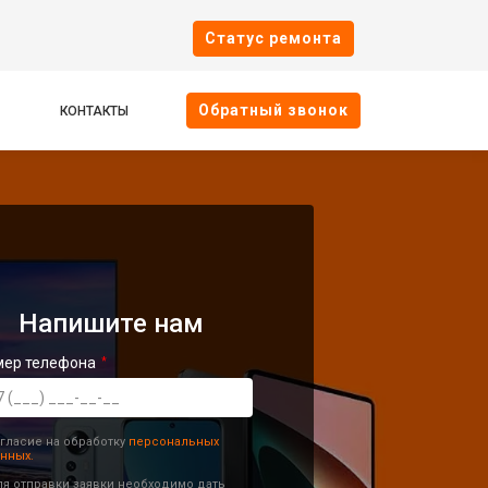
Cтатус ремонта
Oбратный звонок
КОНТАКТЫ
Напишите нам
мер телефона
гласие на обработку
персональных
нных.
я отправки заявки необходимо дать