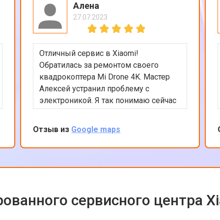
Алена
27.07.2023
Отличный сервис в Xiaomi!
Обратилась за ремонтом своего
квадрокоптера Mi Drone 4K. Мастер
Алексей устранил проблему с
электроникой. Я так понимаю сейчас
квадрокоптеры часто в сервсиы
прилетают на ремонт и цены на них
Отзыв из
Google maps
взлетели ай-ай. Вообще в сервисе
все было сделано быстро и
качественно, цена оказалась вполне
приемлемой с учетом нынешних цен
на дроны. Рекомендую сервис так
как ремонтируют любую цифровую
ованного сервисного центра X
технику!