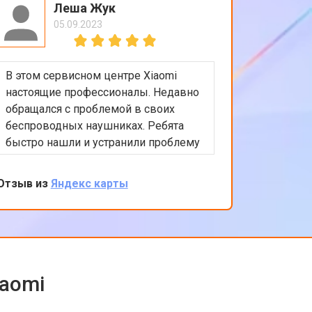
Леша Жук
05.09.2023
В этом сервисном центре Xiaomi
Приятно
настоящие профессионалы. Недавно
обслужи
обращался с проблемой в своих
Xiaomi.
беспроводных наушниках. Ребята
любые в
быстро нашли и устранили проблему
помочь 
с подключением. Цены адекватные,
решение
обслуживание на высоком уровне.
професс
Отзыв из
Яндекс карты
Отзыв из
клиента
обратить
iaomi