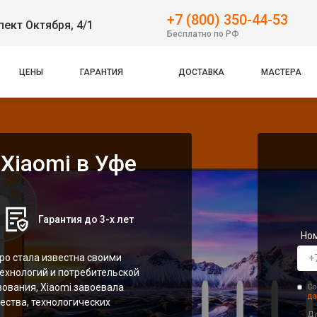
+7 (800) 350-44-53
пект Октября, 4/1
Бесплатно по РФ
ЦЕНЫ
ГАРАНТИЯ
ДОСТАВКА
МАСТЕРА
Xiaomi в Уфе
Гарантия до 3-х лет
Но
тро стала известна своими
ехнологий и потребительской
вования, Xiaomi завоевала
Со
да
ества, технологических
Дл