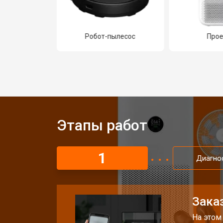
тбук
Робот-пылесос
Прое
Этапы работ
1
Диагно
Заказ
На этом