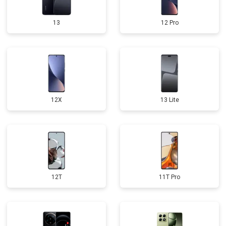
13
12 Pro
12X
13 Lite
12T
11T Pro