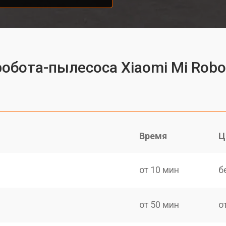
робота-пылесоса Xiaomi Mi Robo
Время
Ц
от 10 мин
б
от 50 мин
о