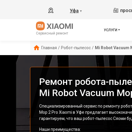
прос
Уфа
▼
УСЛУГИ
Сервисный ремонт
Главная
/
Робот-пылесос
/
Mi Robot Vacuum 
Ремонт робота-пыле
Mi Robot Vacuum Mop
Специализированный сервис по ремонту робот
Mop 2 Pro Xiaomi в Уфе предлагает высококач
гарантируем, что ваш робот-пылесос Сяоми бу
Наши преимущества: