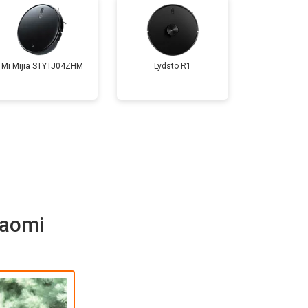
Mi Mijia STYTJ04ZHM
Lydsto R1
iaomi