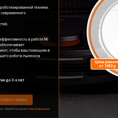
роботизированной техники;
и современного
тей;
эффективность в работе Mi
 обеспечивает
монт, чтобы ваш помощник в
ашего робота-пылесоса
Цена ремон
от 1650 р.
ия до 3-х лет
править заявку
 на обработку моих
персональных