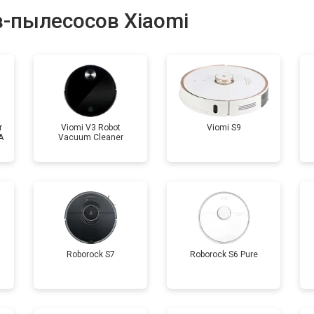
-пылесосов Xiaomi
r
Viomi V3 Robot
Viomi S9
A
Vacuum Cleaner
Roborock S7
Roborock S6 Pure