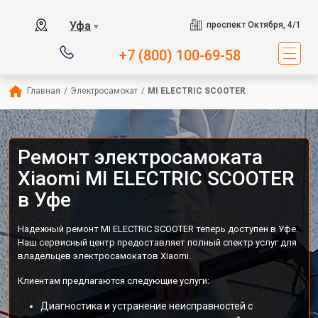
Уфа
проспект Октября, 4/1
▼
+7 (800) 100-69-58
Главная
/
Электросамокат
/
MI ELECTRIC SCOOTER
Ремонт электросамоката
Xiaomi MI ELECTRIC SCOOTER
в Уфе
Надежный ремонт MI ELECTRIC SCOOTER теперь доступен в Уфе.
Наш сервисный центр предоставляет полный спектр услуг для
владельцев электросамокатов Xiaomi.
Клиентам предлагаются следующие услуги:
Диагностика и устранение неисправностей с