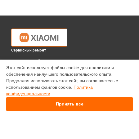
Сервисный ремонт
ВЫБЕРИ СВОЙ ГОРОД
Этот сайт использует файлы cookie для аналитики и
Ремонт электросамоката MI ELECTRIC SCOOTER Xiaomi в
обеспечения наилучшего пользовательского опыта.
Краснодаре
Продолжая использовать этот сайт, вы соглашаетесь с
Ремонт электросамоката MI ELECTRIC SCOOTER Xiaomi в
использованием файлов cookie.
Политика
Ростове-на-Дону
конфиденциальности
Ремонт электросамоката MI ELECTRIC SCOOTER Xiaomi в
Нижнем Новгороде
Принять все
Ремонт электросамоката MI ELECTRIC SCOOTER Xiaomi в
Новосибирске
Ремонт электросамоката MI ELECTRIC SCOOTER Xiaomi в
Челябинске
Ремонт электросамоката MI ELECTRIC SCOOTER Xiaomi в
УСТРОЙСТВА